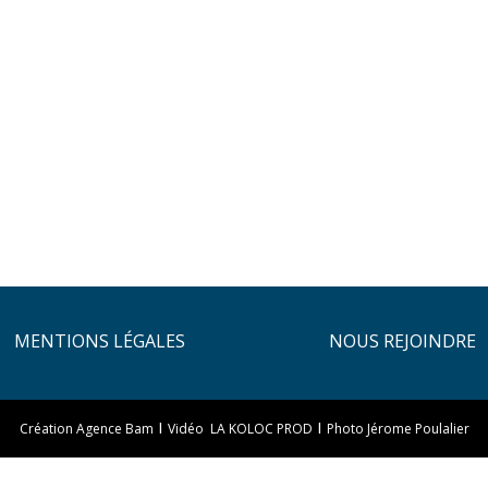
MENTIONS LÉGALES
NOUS REJOINDRE
I
I
Création Agence Bam
Vidéo LA KOLOC PROD
Photo Jérome Poulalier