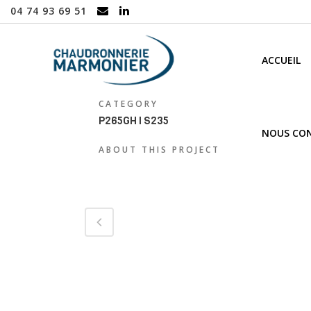
04 74 93 69 51
ACCUEIL
CATEGORY
P265GH I S235
NOUS CO
ABOUT THIS PROJECT